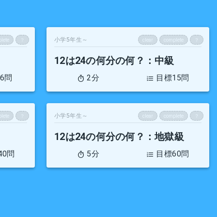
小学5年生～
lete
？
clear
complete
？
12は24の何分の何？
：中級
6問
2分
目標15問
小学5年生～
lete
？
clear
complete
？
12は24の何分の何？
：地獄級
40問
5分
目標60問