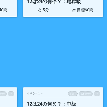
12は24の何倍？
：地獄級
40問
5分
目標60問
小学5年生～
lete
？
clear
complete
？
12は24の何％？
：中級