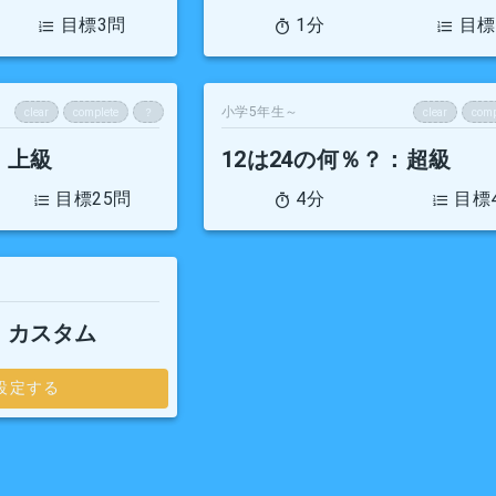
目標3問
1分
目標
小学5年生～
clear
complete
？
clear
comp
：上級
12は24の何％？
：超級
目標25問
4分
目標
：カスタム
設定する