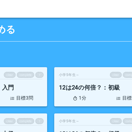
める
小学5年生～
clear
complete
？
clear
comp
：入門
12は24の何倍？
：初級
目標3問
1分
目標
小学5年生～
clear
complete
？
clear
comp