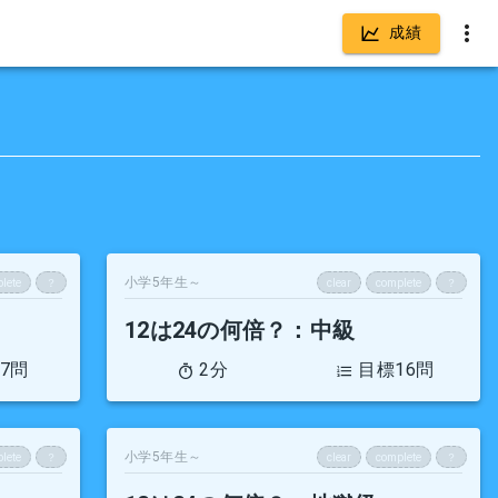
成績
小学5年生～
lete
？
clear
complete
？
12は24の何倍？
：中級
7問
2分
目標16問
小学5年生～
lete
？
clear
complete
？