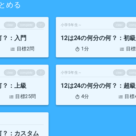
とめる
小学5年生～
clear
complete
？
clear
comp
何？
：入門
12は24の何分の何？
：初級
目標2問
1分
目標
小学5年生～
clear
complete
？
clear
comp
何？
：上級
12は24の何分の何？
：超級
目標25問
4分
目標
何？
：カスタム