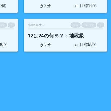
7問
2分
目標16問
小学5年生～
lete
？
clear
complete
？
12は24の何％？
：地獄級
40問
5分
目標60問