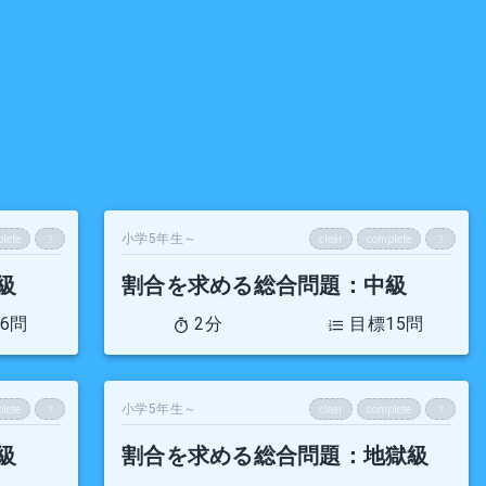
小学5年生～
lete
？
clear
complete
？
級
割合を求める総合問題
：中級
6問
2分
目標15問
小学5年生～
lete
？
clear
complete
？
級
割合を求める総合問題
：地獄級