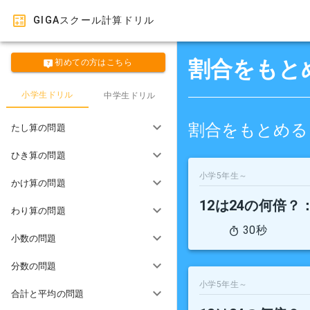
GIGAスクール計算ドリル
割合をもと
初めての方はこちら
小学生ドリル
中学生ドリル
割合をもとめる
たし算の問題
ひき算の問題
小学5年生～
かけ算の問題
12は24の何倍？
わり算の問題
30秒
小数の問題
分数の問題
小学5年生～
合計と平均の問題