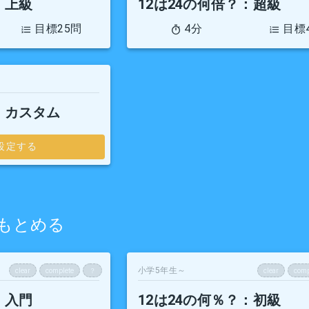
：上級
12は24の何倍？
：超級
目標25問
4分
目標
：カスタム
設定する
もとめる
小学5年生～
clear
complete
？
clear
comp
：入門
12は24の何％？
：初級