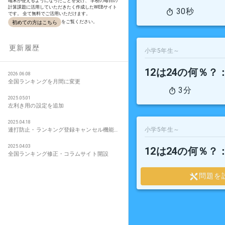
端末が使えるようになったことを受け、 学校の毎日の
計算課題に活用していただきたく作成したWEBサイト
30秒
です。 全て無料でご活用いただけます。
をご覧ください。
初めての方はこちら
更新履歴
小学5年生～
12は24の何％？
2026.06.08
全国ランキングを月間に変更
3分
2025.05.01
左利き用の設定を追加
2025.04.18
小学5年生～
連打防止・ランキング登録キャンセル機能追加
2025.04.03
12は24の何％？
全国ランキング修正・コラムサイト開設
問題を