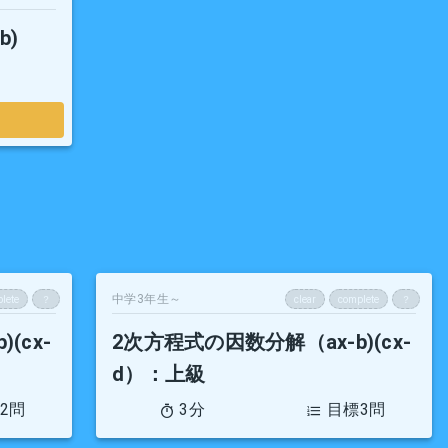
b)
中学3年生～
lete
？
clear
complete
？
(cx-
2次方程式の因数分解（ax-b)(cx-
d）
：上級
2問
3分
目標3問