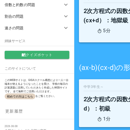
倍数と約数の問題
2次方程式の因数分
割合の問題
(cx+d）
：地獄級
速さの問題
5分
姉妹サービス
クイズポケット
(ax-b)(cx-
このサイトについて
このWEBサイトは、GIGAスクール構想により一人一台
端末が使えるようになったことを受け、 学校の毎日の
中学3年生～
計算課題に活用していただきたく作成したWEBサイト
です。 全て無料でご活用いただけます。
をご覧ください。
初めての方はこちら
2次方程式の因数分解
d）
：初級
更新履歴
1分
2026.06.08