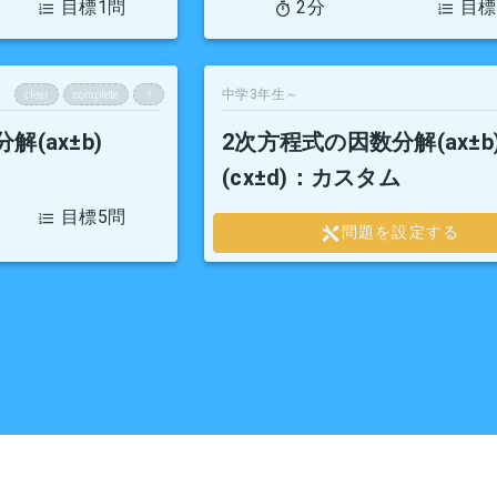
目標1問
2分
目標
中学3年生～
clear
complete
？
(ax±b)
2次方程式の因数分解(ax±b
(cx±d)
：カスタム
目標5問
問題を設定する
Copyright YAMANOMUKOU ALL Rights Rese