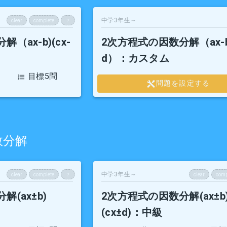
中学3年生～
clear
complete
？
（ax-b)(cx-
2次方程式の因数分解（ax-b)
d）
：カスタム
目標5問
問題を設定する
数分解
中学3年生～
clear
complete
？
clear
comp
(ax±b)
2次方程式の因数分解(ax±b
(cx±d)
：中級