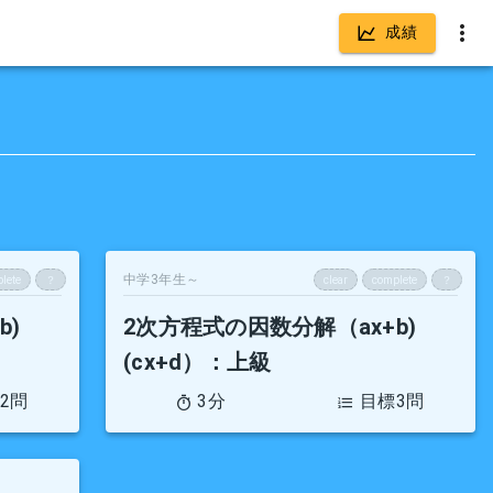
成績
中学3年生～
lete
？
clear
complete
？
b)
2次方程式の因数分解（ax+b)
(cx+d）
：上級
2問
3分
目標3問