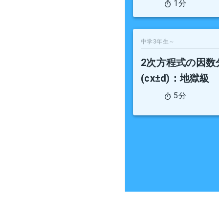
1分
中学3年生～
2次方程式の因数分解
(cx±d)
：地獄級
5分
更新履歴
利用規約
プライバシーポリシー