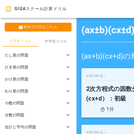
GIGAスクール計算ドリル
(ax±b)(c
初めての方はこちら
小学生ドリル
中学生ドリル
(ax+b)(cx
たし算の問題
ひき算の問題
中学3年生～
かけ算の問題
2次方程式の因数分
わり算の問題
(cx+d）
：初級
小数の問題
1分
分数の問題
合計と平均の問題
中学3年生～