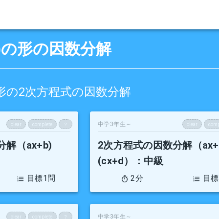
x±d)の形の因数分解
+d)の形の2次方程式の因数分解
中学3年生～
clear
complete
？
clear
comp
解（ax+b)
2次方程式の因数分解（ax+
(cx+d）
：中級
目標1問
2分
目標
中学3年生～
clear
complete
？