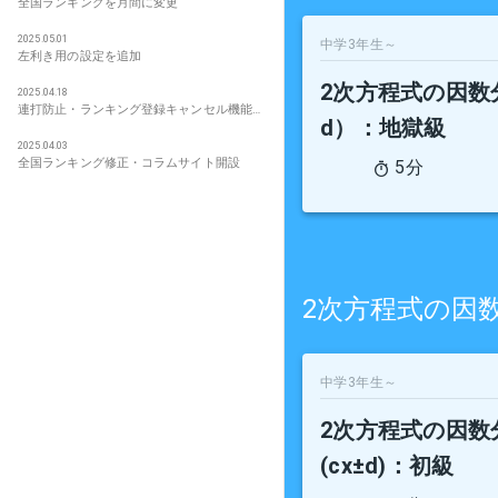
全国ランキングを月間に変更
2025.05.01
中学3年生～
左利き用の設定を追加
2次方程式の因数分解
2025.04.18
連打防止・ランキング登録キャンセル機能追加
d）
：地獄級
2025.04.03
全国ランキング修正・コラムサイト開設
5分
2次方程式の因
中学3年生～
2次方程式の因数分解
(cx±d)
：初級