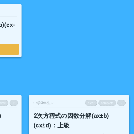
(cx-
中学3年生～
lete
？
clear
complete
？
)
2次方程式の因数分解(ax±b)
(cx±d)
：上級