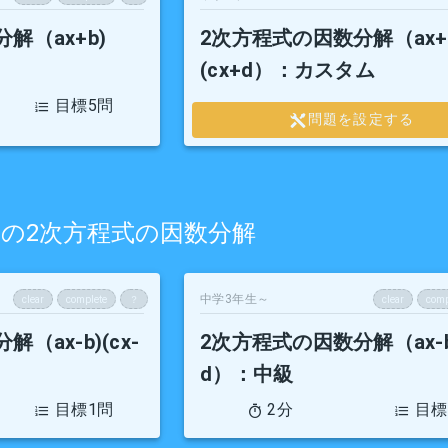
解（ax+b)
2次方程式の因数分解（ax+
(cx+d）
：カスタム
目標5問
問題を設定する
d)の形の2次方程式の因数分解
中学3年生～
clear
complete
？
clear
comp
（ax-b)(cx-
2次方程式の因数分解（ax-b)
d）
：中級
目標1問
2分
目標