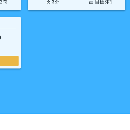
2問
3分
目標3問
)
rved. 2026
システム開発 株式会社山のむこう