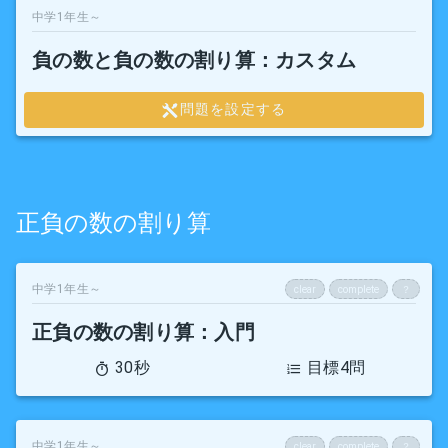
中学1年生～
負の数と負の数の割り算
：カスタム
問題を設定する
正負の数の割り算
中学1年生～
clear
complete
？
正負の数の割り算
：入門
30秒
目標4問
中学1年生～
clear
complete
？