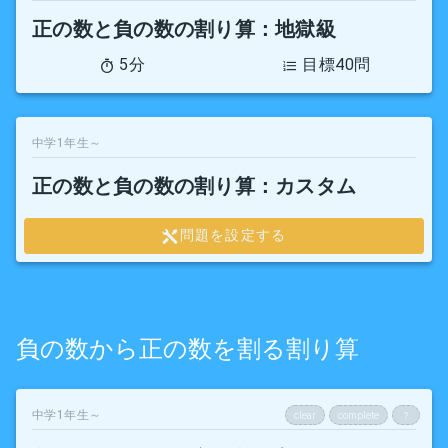
正の数と負の数の割り算
：地獄級
5分
目標40問
中学1年生～
正の数と負の数の割り算
：カスタム
問題を設定する
負の数から正の数を割る割り算
中学1年生～
clear
complete
？