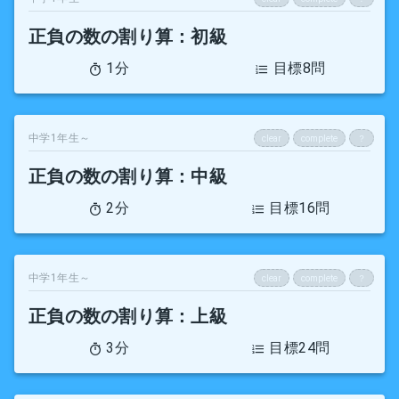
正負の数の割り算
：初級
1分
目標8問
中学1年生～
clear
complete
？
正負の数の割り算
：中級
2分
目標16問
中学1年生～
clear
complete
？
正負の数の割り算
：上級
3分
目標24問