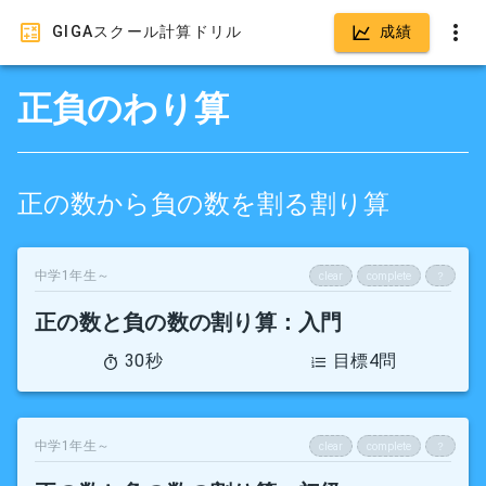
GIGAスクール計算ドリル
成績
正負のわり算
正の数から負の数を割る割り算
中学1年生～
clear
complete
？
正の数と負の数の割り算
：入門
30秒
目標4問
中学1年生～
clear
complete
？