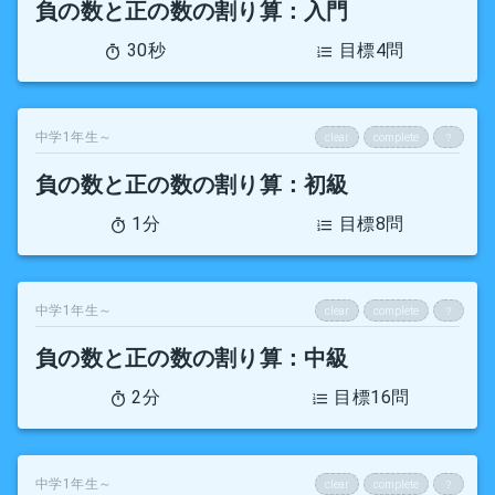
負の数と正の数の割り算
：入門
30秒
目標4問
中学1年生～
clear
complete
？
負の数と正の数の割り算
：初級
1分
目標8問
中学1年生～
clear
complete
？
負の数と正の数の割り算
：中級
2分
目標16問
中学1年生～
clear
complete
？