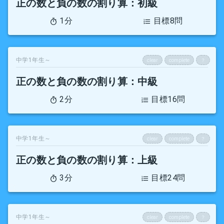
正の数と負の数の割り算
：初級
1分
目標8問
中学1年生～
clear
complete
？
正の数と負の数の割り算
：中級
2分
目標16問
中学1年生～
clear
complete
？
正の数と負の数の割り算
：上級
3分
目標24問
中学1年生～
clear
complete
？