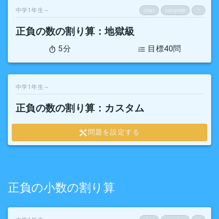
中学1年生～
clear
complete
？
正負の数の割り算
：地獄級
5分
目標40問
中学1年生～
正負の数の割り算
：カスタム
問題を設定する
正負の小数の割り算