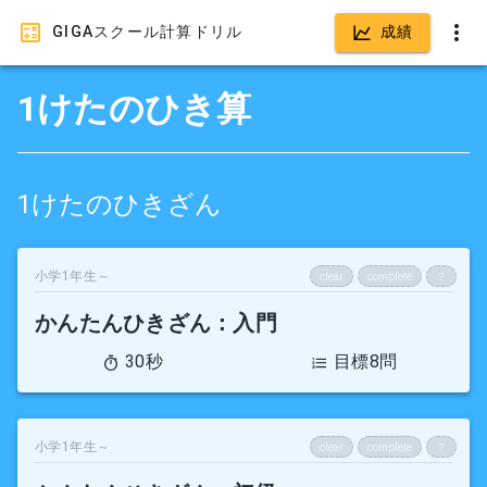
GIGAスクール計算ドリル
成績
1けたのひき算
1けたのひきざん
小学1年生～
clear
complete
？
かんたんひきざん
：入門
30秒
目標8問
小学1年生～
clear
complete
？