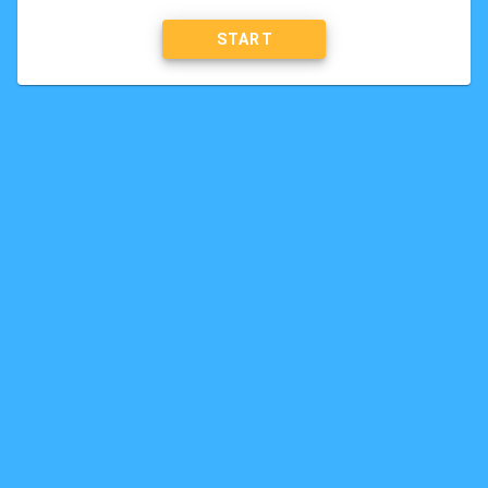
START