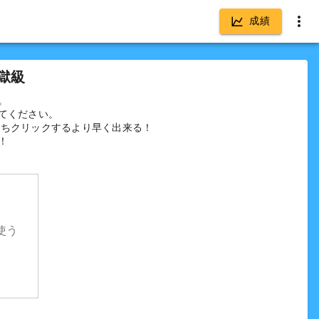
成績
獄級
。
てください。
いちクリックするより早く出来る！
！
使う