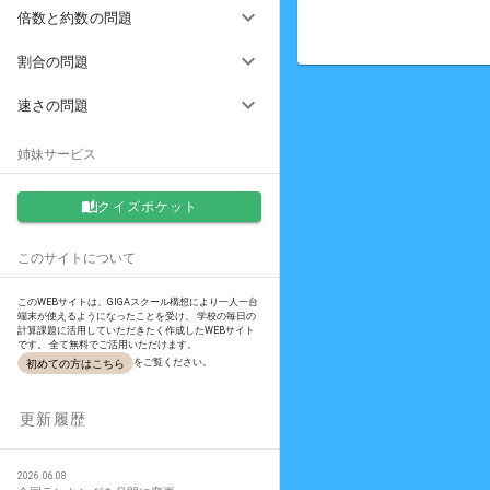
倍数と約数の問題
割合の問題
速さの問題
姉妹サービス
クイズポケット
このサイトについて
このWEBサイトは、GIGAスクール構想により一人一台
端末が使えるようになったことを受け、 学校の毎日の
計算課題に活用していただきたく作成したWEBサイト
です。 全て無料でご活用いただけます。
をご覧ください。
初めての方はこちら
更新履歴
2026.06.08