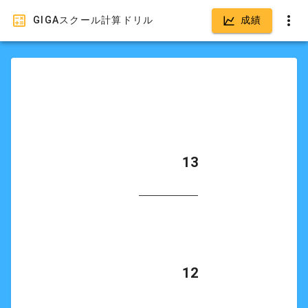
GIGAスクール計算ドリル
成績
            13

            12
