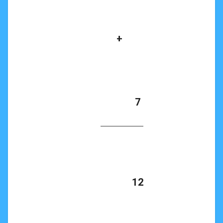
      +

            7

            12
