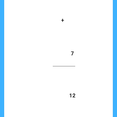
      +

            7

            12
