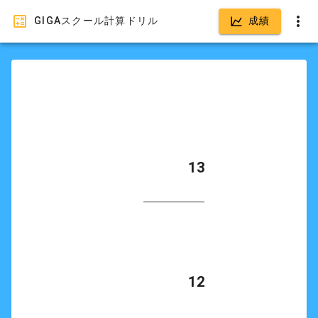
GIGAスクール計算ドリル
成績
            13

            12
