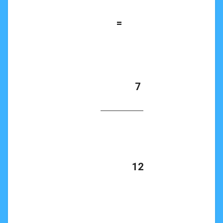
      =

            7

            12
