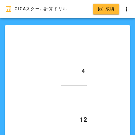
GIGAスクール計算ドリル
成績
            4

            12
