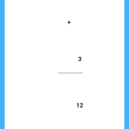
      +

            3

            12
