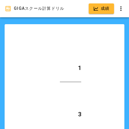
GIGAスクール計算ドリル
成績
            1

            3
