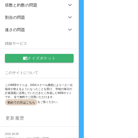
倍数と約数の問題
割合の問題
速さの問題
姉妹サービス
クイズポケット
このサイトについて
このWEBサイトは、GIGAスクール構想により一人一台
端末が使えるようになったことを受け、 学校の毎日の
計算課題に活用していただきたく作成したWEBサイト
です。 全て無料でご活用いただけます。
をご覧ください。
初めての方はこちら
更新履歴
2026.06.08